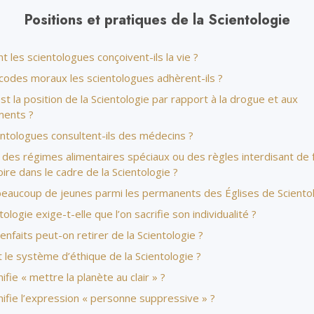
Amour et haine –
Les minist
Qu’est-ce que la grandeur ?
Positions et pratiques de la Scientologie
les scientologues conçoivent-ils la vie ?
 codes moraux les scientologues adhèrent-ils ?
st la position de la Scientologie par rapport à la drogue et aux
ents ?
entologues consultent-ils des médecins ?
l des régimes alimentaires spéciaux ou des règles interdisant de
ire dans le cadre de la Scientologie ?
 beaucoup de jeunes parmi les permanents des Églises de Scientol
tologie exige-t-elle que l’on sacrifie son individualité ?
enfaits peut-on retirer de la Scientologie ?
 le système d’éthique de la Scientologie ?
ifie « mettre la planète au clair » ?
ifie l’expression « personne suppressive » ?