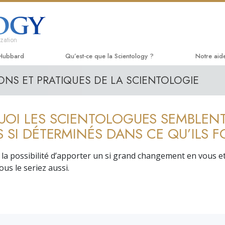
zation
 Hubbard
Qu’est-ce que la Scientology ?
Notre aid
ONS ET PRATIQUES DE LA SCIENTOLOGIE
Croyances et pratiques
Le chemin
Livres p
Credos et Codes de Scientologie
Applied Sc
Livres a
OI LES SCIENTOLOGUES SEMBLENT
Les scientologues et la Scientologie
Criminon
conféren
S SI DÉTERMINÉS DANS CE QU’ILS F
Rencontrez un scientologue
Narconon
Films d’
z la possibilité d’apporter un si grand changement en vous et
À l’intérieur d’une église
La vérité 
Service
 vous le seriez aussi.
Les principes de base de la
Tous unis
Scientologie
La Commis
La Dianétique : Une introduction
Droits de