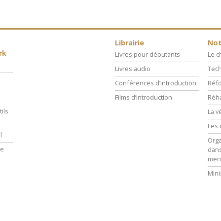
Librairie
Not
rk
Livres pour débutants
Le 
Livres audio
Tech
Conférences d’introduction
Réfo
Films d’introduction
Réha
ils
La v
Les 
l
Orga
ie
dans
men
Mini