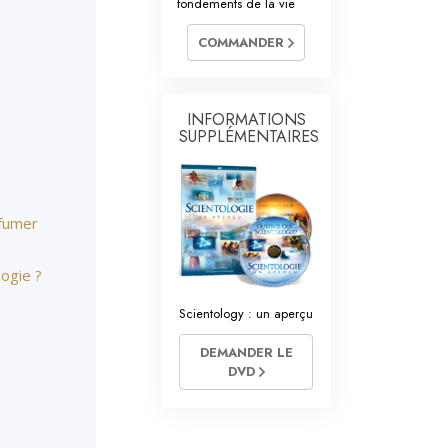
fondements de la vie
res volontaires de Scientology
COMMANDER
INFORMATIONS
SUPPLÉMENTAIRES
 fumer
ogie ?
Scientology : un aperçu
DEMANDER LE
DVD