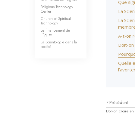
Que sign
Religious Technology
La Scien
Center
Church of Spiritual
La Scien
Technology
membre
Le financement de
l’Église
A-t-on r
La Scientologie dans la
Doit-on 
société
Pourquoi
Quelle e
l’avort
Précédent
Doit-on croire en