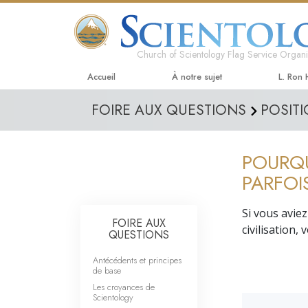
Church of Scientology Flag Service Organi
Accueil
À notre sujet
L. Ron
FOIRE AUX QUESTIONS
POSITI
POURQU
PARFOI
Si vous avie
FOIRE AUX
civilisa­tion,
QUESTIONS
Antécédents et principes
de base
Les croyances de
Scientology