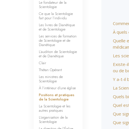
Le fondateur de la
Scientologie
Ce que la Scientologie
fait pour l’individu
Comment 
Les livres de Dianétique
et de Scientologie
À quels
Les services de formation
de Scientologie et de
Quelle e
Dianétique
médicam
L’audition de Scientologie
Les sci
et de Dianétique
Clair
Existe-i
Thétan Opérant
ou de bo
Les ministres de
Y a-t-il
Scientologie
La Scien
À l’intérieur d’une église
Positions et pratiques
Quels bi
de la Scientologie
Quel est
La Scientologie et les
autres pratiques
Que sign
L’organisation de la
Scientologie
Que sign
La direction de l’Église