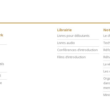
Librairie
Not
rk
Livres pour débutants
Le 
Livres audio
Tech
Conférences d’introduction
Réfo
Films d’introduction
Réha
ils
La v
Les 
l
Orga
ie
dans
men
Mini