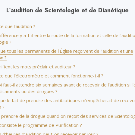
Amour et haine –
Les minist
Qu’est-ce que la grandeur ?
L’audition de Scientologie et de Dianétique
e que l’audition ?
ifférence y a-t-il entre la route de la formation et celle de l’auditi
ogie ?
ue tous les permanents de l’Église reçoivent de l’audition et une
on ?
ifient les mots préclair et auditeur ?
e que l’électromètre et comment fonctionne-t-il ?
 faut-il attendre six semaines avant de recevoir de l’audition si l’
icaments ou des drogues ?
que le fait de prendre des antibiotiques m’empêcherait de recevo
n ?
 prendre de la drogue quand on reçoit des services de Scientolog
consiste le programme de Purification ?
d’heures d’audition peut-on recevoir par jour ?