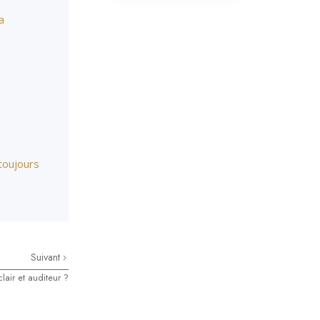
a
toujours
Suivant
lair et auditeur ?