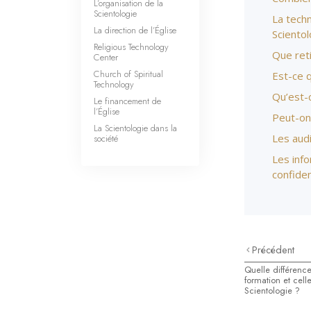
L’organisation de la
Scientologie
La techn
La direction de l’Église
Scientol
Religious Technology
Que reti
Center
Church of Spiritual
Est-ce q
Technology
Qu’est-c
Le financement de
l’Église
Peut-on 
La Scientologie dans la
Les audi
société
Les info
confiden
Précédent
Quelle différence 
formation et cell
Scientologie ?