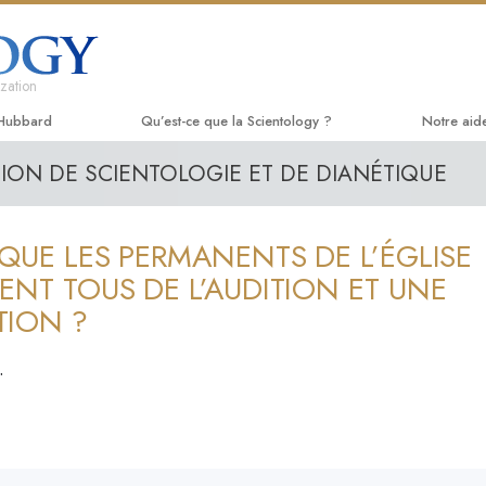
zation
 Hubbard
Qu’est-ce que la Scientology ?
Notre aid
TION DE SCIENTOLOGIE ET DE DIANÉTIQUE
Croyances et pratiques
Le chemin
Livres p
Credos et Codes de Scientologie
Applied Sc
Livres a
 QUE LES PERMANENTS DE L’ÉGLISE
Les scientologues et la Scientologie
Criminon
conféren
ENT TOUS DE L’AUDITION ET UNE
Rencontrez un scientologue
Narconon
Films d’
TION ?
À l’intérieur d’une église
La vérité 
Service
.
Les principes de base de la
Tous unis
Scientologie
La Commis
La Dianétique : Une introduction
Droits de