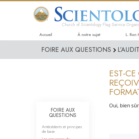
Church of Scientology Flag Service Organi
Accueil
À notre sujet
L. Ron
FOIRE AUX QUESTIONS
L’AUDI
EST-CE
REÇOIV
FORMA
Oui, bien sûr
FOIRE AUX
QUESTIONS
Antécédents et principes
de base
Les croyances de