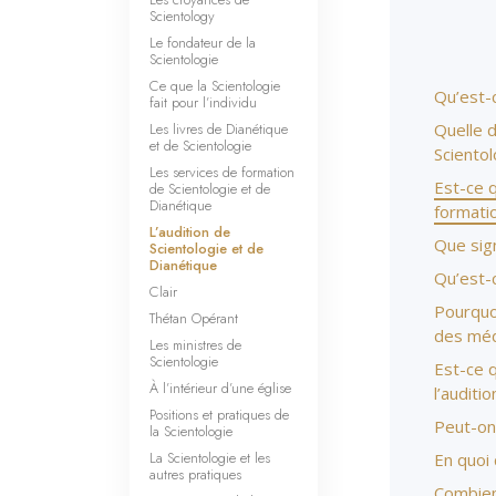
Scientology
Le fondateur de la
Scientologie
Ce que la Scientologie
Qu’est-c
fait pour l’individu
Les livres de Dianétique
Quelle d
et de Scientologie
Scientol
Les services de formation
Est-ce q
de Scientologie et de
Dianétique
formati
L’audition de
Que sign
Scientologie et de
Dianétique
Qu’est-c
Clair
Pourquoi
Thétan Opérant
des méd
Les ministres de
Scientologie
Est-ce 
À l’intérieur d’une église
l’auditio
Positions et pratiques de
Peut-on
la Scientologie
La Scientologie et les
En quoi 
autres pratiques
Combien 