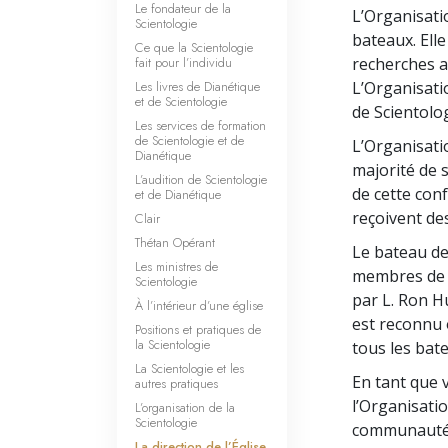
Le fondateur de la
L’Organisati
Scientologie
bateaux. Ell
Ce que la Scientologie
fait pour l’individu
recherches av
Les livres de Dianétique
L’Organisati
et de Scientologie
de Scientolog
Les services de formation
de Scientologie et de
L’Organisati
Dianétique
majorité de 
L’audition de Scientologie
de cette conf
et de Dianétique
reçoivent de
Clair
Thétan Opérant
Le bateau de
Les ministres de
membres de l
Scientologie
par L. Ron H
À l’intérieur d’une église
est reconnu o
Positions et pratiques de
la Scientologie
tous les bat
La Scientologie et les
En tant que 
autres pratiques
l’Organisati
L’organisation de la
Scientologie
communauté ;
La direction de l’Église