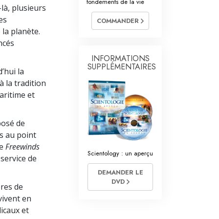
fondements de la vie
res volontaires de Scientology
là, plusieurs
es
COMMANDER
 la planète.
ncés
INFORMATIONS
SUPPLÉMENTAIRES
’hui la
 la tradition
aritime et
posé de
s au point
le
Freewinds
Scientology : un aperçu
 service de
DEMANDER LE
DVD
bres de
vivent en
icaux et