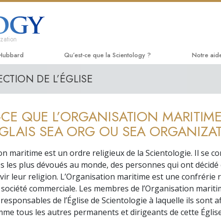
zation
 Hubbard
Qu’est-ce que la Scientology ?
Notre aid
ECTION DE L’ÉGLISE
Croyances et pratiques
Le chemin
Livres p
Credos et Codes de Scientologie
Applied Sc
Livres a
-CE QUE L’ORGANISATION MARITIM
Les scientologues et la Scientologie
Criminon
conféren
GLAIS SEA ORG OU SEA ORGANIZAT
Rencontrez un scientologue
Narconon
Films d’
on maritime est un ordre religieux de la Scientologie. Il se 
À l’intérieur d’une église
La vérité 
Service
s les plus dévoués au monde, des personnes qui ont décidé
rvir leur religion. L’Organisation maritime est une confrérie 
Les principes de base de la
Tous unis
Scientologie
société commerciale. Les membres de l’Organisation mariti
La Commis
esponsables de l’Église de Scientologie à laquelle ils sont af
La Dianétique : Une introduction
Droits de
me tous les autres permanents et dirigeants de cette Église