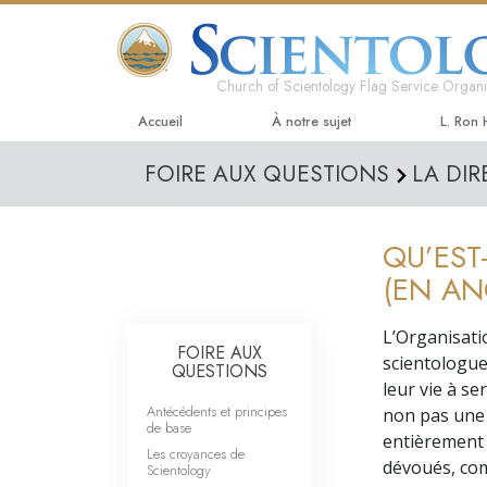
Church of Scientology Flag Service Organi
Accueil
À notre sujet
L. Ron
FOIRE AUX QUESTIONS
LA DIR
QU’EST
(EN AN
L’Organisati
FOIRE AUX
scientologue
QUESTIONS
leur vie à se
Antécédents et principes
non pas une 
de base
entièrement r
Les croyances de
dévoués, com
Scientology