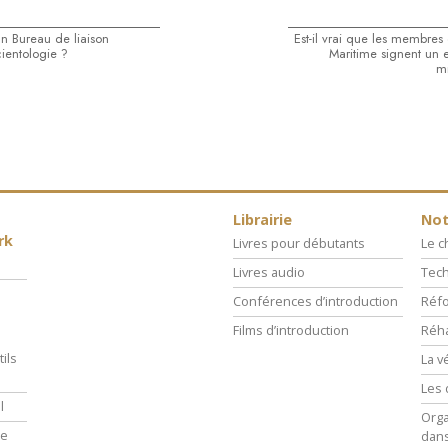
n Bureau de liaison
Est-il vrai que les membres
cientologie ?
Maritime signent un
mi
Librairie
Not
rk
Livres pour débutants
Le 
Livres audio
Tech
Conférences d’introduction
Réfo
Films d’introduction
Réha
ils
La v
Les 
l
Orga
ie
dans