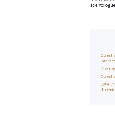
scientologues
Qu’est-c
Internat
Que repr
Qu’est-c
Est-il 
d’un mil