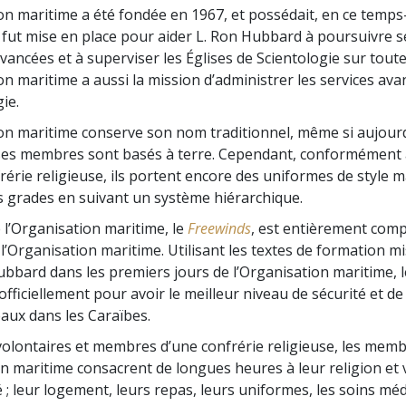
Amour et haine –
Les minist
on maritime a été fondée en 1967, et possédait, en ce temps-
Qu’est-ce que la grandeur ?
e fut mise en place pour aider L. Ron Hubbard à poursuivre s
ancées et à superviser les Églises de Scientologie sur toute
on maritime a aussi la mission d’administrer les services ava
ie.
on maritime conserve son nom traditionnel, même si aujourd
ses membres sont basés à terre. Cependant, conformément à
rérie religieuse, ils portent encore des uniformes de style m
s grades en suivant un système hiérarchique.
 l’Organisation maritime, le
Freewinds
, est entièrement com
’Organisation maritime. Utilisant les textes de formation mi
ubbard dans les premiers jours de l’Organisation maritime, 
fficiellement pour avoir le meilleur niveau de sécurité et de
eaux dans les Caraïbes.
volontaires et membres d’une confrérie religieuse, les mem
on maritime consacrent de longues heures à leur religion et 
 leur logement, leurs repas, leurs uniformes, les soins méd