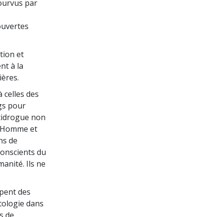
pourvus par
ouvertes
tion et
nt à la
ières.
 celles des
ngs pour
ntidrogue non
l’Homme et
ns de
conscients du
manité. Ils ne
upent des
ntologie dans
ns de