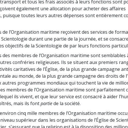
 transport et tous les frais associés à leurs fonctions sont 
 reçoivent également une allocation pour acheter des affaires
, puisque toutes leurs autres dépenses sont entièrement c
de l’Organisation maritime reçoivent des services de forma
 Scientologie durant une partie de la journée, et se consacre
es objectifs de la Scientologie de par leurs fonctions particul
s des membres de l’Organisation maritime sont semblables à
tres confréries religieuses. Ils se situent aux premiers ra
tivités caritatives de l’Église, de la plus grande campagne a
tale au monde, de la plus grande campagne des droits de 
autres programmes mondiaux qui touchent la vie de millio
es membres de l’Organisation maritime sont parfaitement 
quel ils vivent, et que leur service est consacré à aider l’hu
oîtrés, mais ils font
partie
de la société.
 environ cinq mille membres de l’Organisation maritime occ
 niveau supérieur dans les organisations de l’Église de Scie
er, s’assurant que la religion est à la disposition des millio