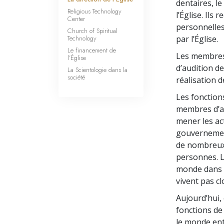
dentaires, le
Religious Technology
l’Église. Ils
Center
personnelles
Church of Spiritual
Technology
par l’Église.
Le financement de
Les membres 
l’Église
d’audition de
La Scientologie dans la
société
réalisation d
Les fonction
membres d’au
mener les ac
gouvernemen
de nombreux 
personnes. L
monde dans le
vivent pas cl
Aujourd’hui,
fonctions de
le monde enti