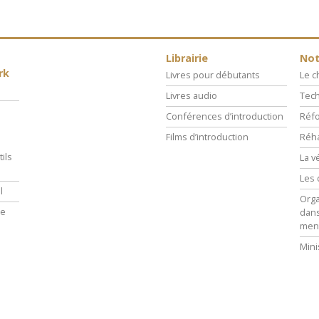
Librairie
Not
rk
Livres pour débutants
Le 
Livres audio
Tech
Conférences d’introduction
Réfo
Films d’introduction
Réha
ils
La v
Les 
l
Orga
ie
dans
men
Mini