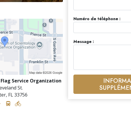
Numéro de téléphone :
Message :
INFORMA
 Flag Service Organization
SUPPLÉME
eveland St.
ter
,
FL
33756